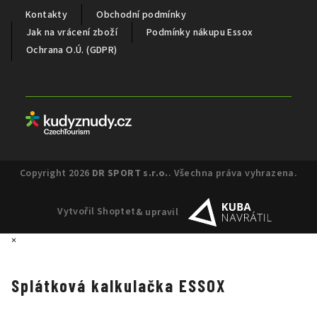
Kontakty
Obchodní podmínky
Jak na vrácení zboží
Podmínky nákupu Essox
Ochrana O.Ú. (GDPR)
Partneři
Copyright 2026
DR SPORT s.r.o.
. Všechna práva vyhrazena.
Vytvořil Shoptet
& upravil
×
Splátková kalkulačka ESSOX