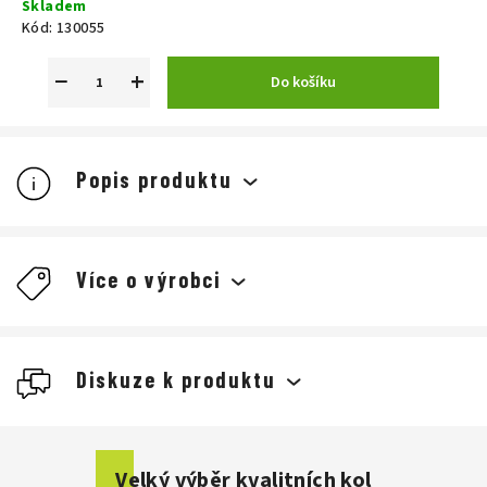
Skladem
cena:
Kód:
130055
−
+
Do košíku
Popis produktu
Více o výrobci
Diskuze k produktu
Buďte první, kdo napíše příspěvek k této položce.
Velký výběr kvalitních kol