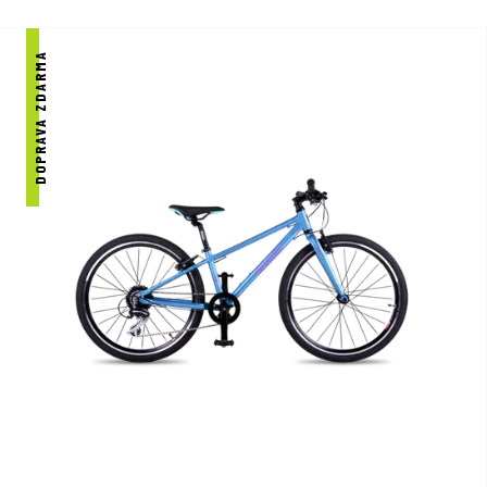
Neotřelý design
Kvalitní komponenty
Uzpůsobeno dětským možnostem a potřebám
DOPRAVA ZDARMA
Beany Praha - DR SPORT je jedním z vybraných prodejců kol
značky Beany.
Přijďte nás navštívit a na kola se osobně podívat
na naší prodejně v Praze.