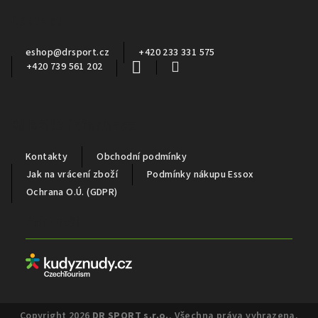
a
Kontakt
t
í
eshop
@
drsport.cz
+420 233 331 575
+420 739 561 202
Důležité informace
Kontakty
Obchodní podmínky
Jak na vrácení zboží
Podmínky nákupu Essox
Ochrana O.Ú. (GDPR)
Partneři
Copyright 2026
DR SPORT s.r.o.
. Všechna práva vyhrazena.