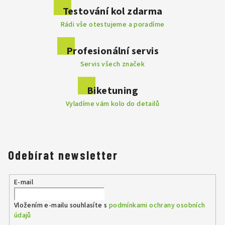
Testování kol zdarma
Rádi vše otestujeme a poradíme
. Výrobce
Profesionální servis
disponuje velkým a moderním testovacím centrem, kde se
Servis všech značek
vyvíjí nespočet prototypů a technologií, které jsou do výroby
kol implementovány. Každý model prochází řadou testů a
vyznačuje se dokonalostí do posledního detailu. Značka Focus
Biketuning
je mezi profesionály velmi známá, nabízí perfektní výkon,
Vyladíme vám kolo do detailů
vyváženost a dokáže uspokojit i ty nejnáročnější jezdce.
Focus Praha - DR SPORT je jedním z vybraných prodejců kol
značky Focus.
Přijďte nás navštívit a na kola se osobně podívat
na naší prodejně v Praze.
Odebírat newsletter
E-mail
Vložením e-mailu souhlasíte s
podmínkami ochrany osobních
údajů