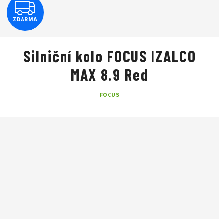
Z
ZDARMA
D
A
Silniční kolo FOCUS IZALCO
R
MAX 8.9 Red
M
FOCUS
A