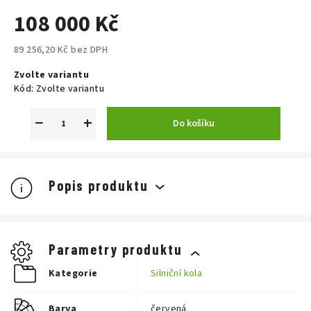
108 000 Kč
89 256,20 Kč bez DPH
Měrná
Zvolte variantu
cena:
Kód:
Zvolte variantu
−
+
Do košíku
Popis produktu
Parametry produktu
Kategorie
Silniční kola
Barva
červená