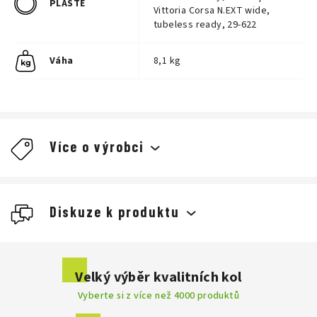
PLÁŠTĚ
Vittoria Corsa N.EXT wide,
tubeless ready, 29-622
Váha
8,1 kg
Více o výrobci
Diskuze k produktu
Buďte první, kdo napíše příspěvek k této položce.
Velký výběr kvalitních kol
Vyberte si z více než 4000 produktů
Přidat komentář