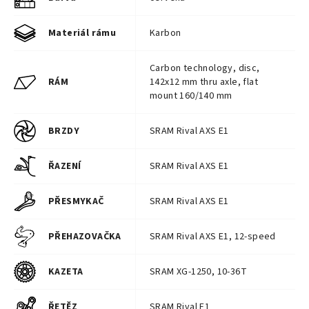
Materiál rámu
Karbon
Carbon technology, disc,
RÁM
142x12 mm thru axle, flat
mount 160/140 mm
BRZDY
SRAM Rival AXS E1
ŘAZENÍ
SRAM Rival AXS E1
PŘESMYKAČ
SRAM Rival AXS E1
PŘEHAZOVAČKA
SRAM Rival AXS E1, 12-speed
KAZETA
SRAM XG-1250, 10-36T
ŘETĚZ
SRAM Rival E1