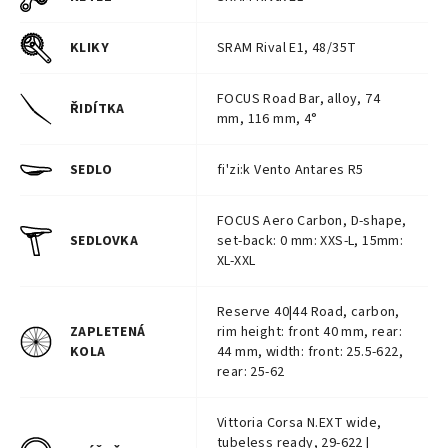
KLIKY
SRAM Rival E1, 48/35T
FOCUS Road Bar, alloy, 74
ŘIDÍTKA
mm, 116 mm, 4°
SEDLO
fi'zi:k Vento Antares R5
FOCUS Aero Carbon, D-shape,
SEDLOVKA
set-back: 0 mm: XXS-L, 15mm:
XL-XXL
Reserve 40|44 Road, carbon,
ZAPLETENÁ
rim height: front 40 mm, rear:
KOLA
44 mm, width: front: 25.5-622,
rear: 25-62
Vittoria Corsa N.EXT wide,
tubeless ready, 29-622 |