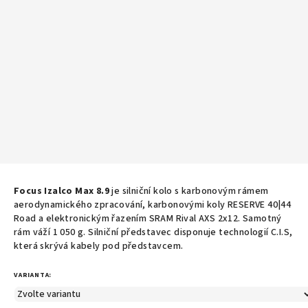
Focus Izalco Max 8.9
je silniční kolo s karbonovým rámem
aerodynamického zpracování, k
arbonovými koly RESERVE 40|44
Road a elektronickým řazením SRAM Rival AXS 2x12
. Samotný
rám váží 1 050 g. Silniční představec disponuje technologií C.I.S,
která skrývá kabely pod představcem.
VARIANTA: