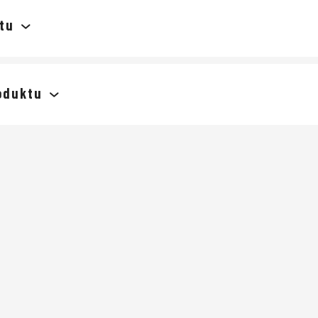
tu
oduktu
 příspěvek k této položce.