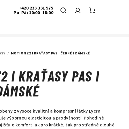
+420 233 331 575
Po-Pá: 10:00–18:00
Hledat
Přihlášení
Nákupní
košík
ASY
/
MOTION Z2 I KRAŤASY PAS I ČERNÉ I DÁMSKÉ
2 I KRAŤASY PAS I
 DÁMSKÉ
obeny z vysoce kvalitní a kompresní látky Lycra
uje výbornou elasticitou a prodyšností. Pohodlné
išťuje komfort jak pro krátké, tak pro středně dlouhé