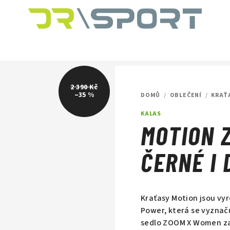
2 390 Kč
–35 %
DOMŮ
/
OBLEČENÍ
/
KRAŤ
KALAS
MOTION Z
ČERNÉ I
Kraťasy Motion jsou vyr
Power, která se vyznač
sedlo ZOOM X Women zaj