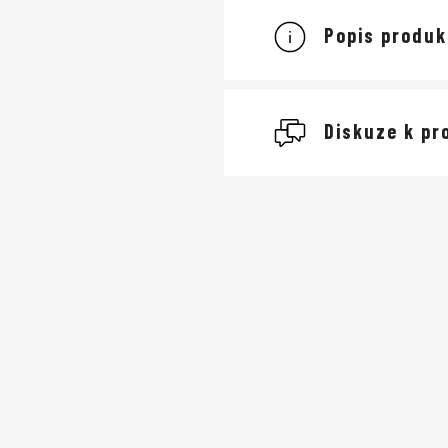
Popis produk
Diskuze k pr
Buďte první, kdo napíše
Přidat komentář