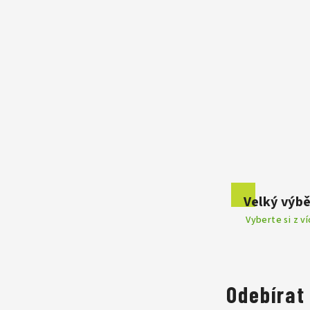
Velký výbě
Vyberte si z v
Odebírat