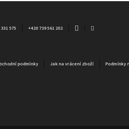
 331 575
+420 739 561 202
bchodní podmínky
Jak na vrácení zboží
Podmínky 