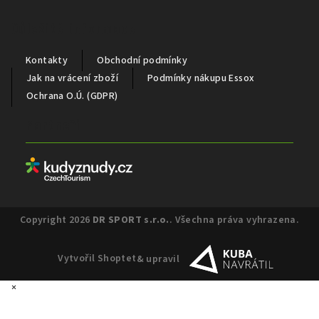
Důležité informace
Kontakty
Obchodní podmínky
Jak na vrácení zboží
Podmínky nákupu Essox
Ochrana O.Ú. (GDPR)
Partneři
Copyright 2026
DR SPORT s.r.o.
. Všechna práva vyhrazena.
Vytvořil Shoptet
& upravil
×