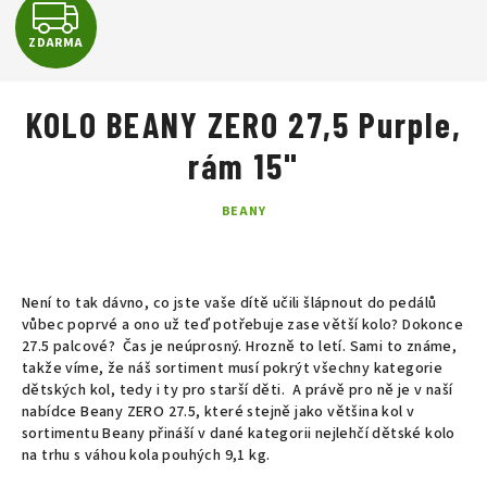
Z
ZDARMA
D
A
KOLO BEANY ZERO 27,5 Purple,
R
rám 15"
M
BEANY
A
Není to tak dávno, co jste vaše dítě učili šlápnout do pedálů
vůbec poprvé a ono už teď potřebuje zase větší kolo? Dokonce
27.5 palcové? Čas je neúprosný.
Hrozně to letí. Sami to známe,
takže víme, že náš sortiment musí pokrýt
všechny kategorie
dětských kol, tedy i ty pro starší děti. A právě pro ně je v naší
nabídce Beany ZERO 27.5, které stejně jako většina kol v
sortimentu Beany přináší v dané kategorii nejlehčí dětské kolo
na trhu s
váhou kola pouhých 9,1 kg.