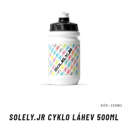
značky Beany.
Přijďte nás navštívit a na kola se osobně podívat
na naší prodejně v Praze.
KÓD:
130082
SOLELY.JR CYKLO LÁHEV 500ML