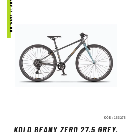
DOPRAVA ZDARMA
KÓD:
133273
KOLO BEANY ZERO 27,5 GREY,