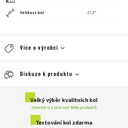
Velikost kol
27,5"
Více o výrobci
Diskuze k produktu
Buďte první, kdo napíše příspěvek k této položce.
Velký výběr kvalitních kol
Vyberte si z více než 4000 produktů
Přidat komentář
Česká značka, která nezná kompromisy a rozhodně nejde s
Testování kol zdarma
davem. Záleží nám na tom, aby děti sport bavil, aby je rozvíjel a