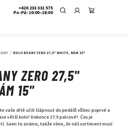
+420 233 331 575
Po-Pá: 10:00–18:00
Hledat
Přihlášení
Nákupní
košík
EANY
/
KOLO BEANY ZERO 27,5" WHITE, RÁM 15"
NY ZERO 27,5"
ÁM 15"
ste vaše dítě učili šlápnout do pedálů vůbec poprvé a
se větší kolo? Dokonce 27.5 palcové? Čas je
etí. Sami to známe, takže víme, že náš sortiment musí