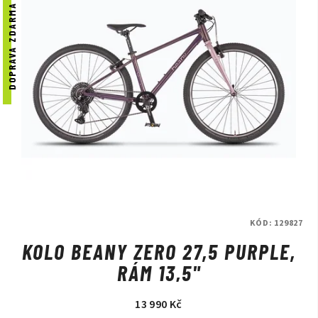
DOPRAVA ZDARMA
KÓD:
129827
KOLO BEANY ZERO 27,5 PURPLE,
RÁM 13,5"
13 990 Kč