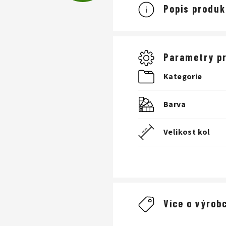
D
Popis produk
A
Parametry p
R
Kategorie
M
Barva
Velikost kol
A
Více o výrobc