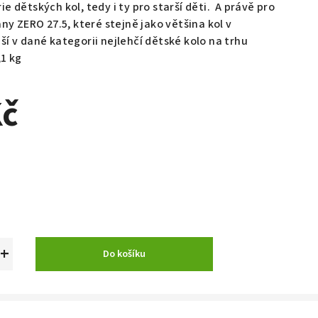
 dětských kol, tedy i ty pro starší děti. A právě pro
any ZERO 27.5, které stejně jako většina kol v
í v dané kategorii nejlehčí dětské kolo na trhu
1 kg
Kč
+
Do košíku