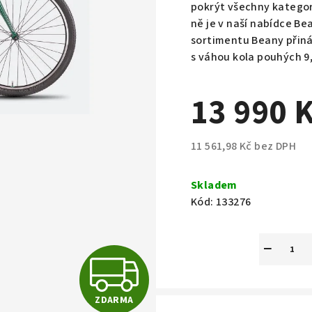
pokrýt
všechny kategorie
ně je v naší nabídce Be
sortimentu Beany přináš
s
váhou kola pouhých 9,
13 990 
11 561,98 Kč bez DPH
Měrná
cena:
Skladem
Kód:
133276
−
Z
ZDARMA