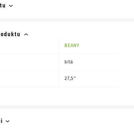
tu
roduktu
BEANY
bílá
27,5"
i