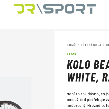
DOMŮ
/
DĚTSKÁ KOLA
/
B
BEANY
KOLO BEA
WHITE, R
Není to tak dávno, co j
ono už teď potřebuje za
neúprosný.
Hrozně to l