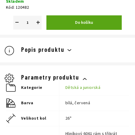
Skladem
cena:
Kód:
120482
−
+
Do košíku
Popis produktu
Parametry produktu
Kategorie
Dětská a juniorská
Barva
bílá, červená
Velikost kol
26"
Hliníkový 6061 rám s třikrát