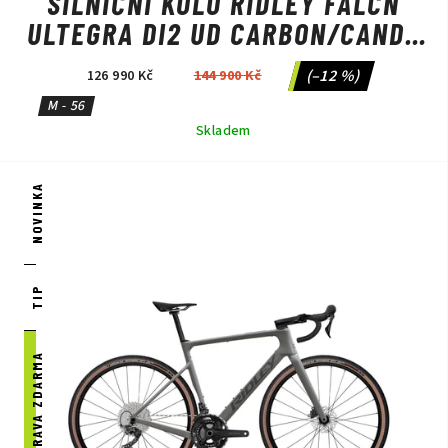
SILNIČNÍ KOLO RIDLEY FALCN
ULTEGRA DI2 UD CARBON/CANDY
RED METALLIC/SILVER
(–12 %)
126 990 Kč
144 900 Kč
M - 56
Skladem
NOVINKA
TIP
DOPRAVA ZDARMA