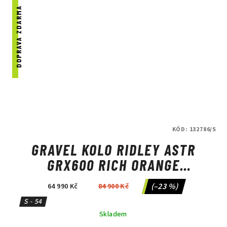
DOPRAVA ZDARMA
KÓD:
132786/S
GRAVEL KOLO RIDLEY ASTR
GRX600 RICH ORANGE
METALLIC/BLACK METALLIC
(–23 %)
64 990 Kč
84 900 Kč
S - 54
Skladem