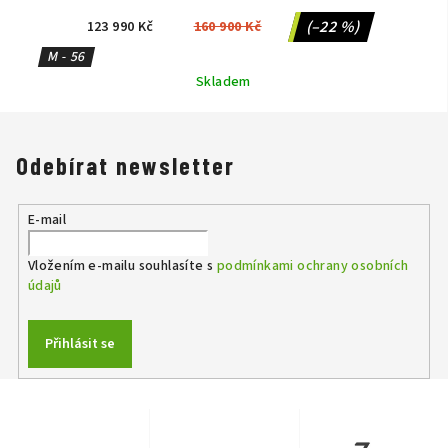
WHITE/SILVER/BLACK
(–22 %)
123 990 Kč
160 900 Kč
M - 56
Skladem
Odebírat newsletter
E-mail
Vložením e-mailu souhlasíte s
podmínkami ochrany osobních
údajů
Přihlásit se