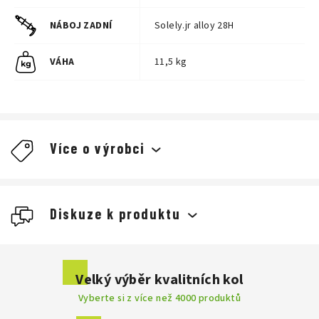
NÁBOJ ZADNÍ
Solely.jr alloy 28H
VÁHA
11,5 kg
Více o výrobci
Diskuze k produktu
Buďte první, kdo napíše příspěvek k této položce.
Velký výběr kvalitních kol
Vyberte si z více než 4000 produktů
Přidat komentář