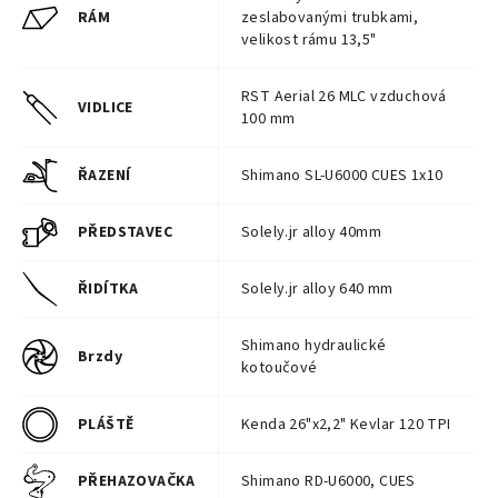
RÁM
zeslabovanými trubkami,
velikost rámu 13,5"
RST Aerial 26 MLC vzduchová
VIDLICE
100 mm
ŘAZENÍ
Shimano SL-U6000 CUES 1x10
PŘEDSTAVEC
Solely.jr alloy 40mm
ŘIDÍTKA
Solely.jr alloy 640 mm
Shimano hydraulické
Brzdy
kotoučové
PLÁŠTĚ
Kenda 26"x2,2" Kevlar 120 TPI
PŘEHAZOVAČKA
Shimano RD-U6000, CUES