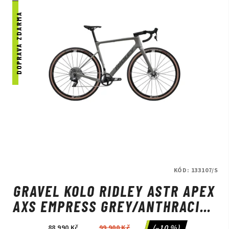
DOPRAVA ZDARMA
KÓD:
133107/S
GRAVEL KOLO RIDLEY ASTR APEX
AXS EMPRESS GREY/ANTHRACITE
METALLIC
(–10 %)
88 990 Kč
99 900 Kč