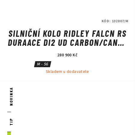
KÓD:
132807/M
SILNIČNÍ KOLO RIDLEY FALCN RS
DURAACE DI2 UD CARBON/CANDY
RED METALLIC/SILVER
280 900 Kč
M - 56
Skladem u dodavatele
NOVINKA
TIP