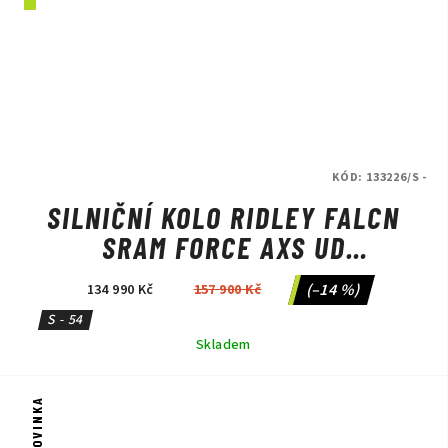
KÓD:
133226/S -
SILNIČNÍ KOLO RIDLEY FALCN
SRAM FORCE AXS UD
CARBON/CANDY RED
(–14 %)
134 990 Kč
157 900 Kč
METALLIC/SILVER
S - 54
Skladem
NOVINKA