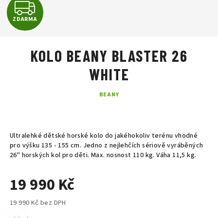
Z
ZDARMA
D
A
KOLO BEANY BLASTER 26
R
WHITE
M
BEANY
A
Ultralehké dětské horské kolo do jakéhokoliv terénu vhodné
pro výšku 135 - 155 cm. Jedno z nejlehčích sériově vyráběných
26" horských kol pro děti. Max. nosnost 110 kg. Váha 11,5 kg.
19 990 Kč
19 990 Kč bez DPH
Měrná