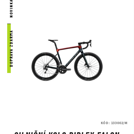
NOVINKA
Beany Praha - DR SPORT je jedním z vybraných prodejců kol
značky Beany.
Přijďte nás navštívit a na kola se osobně podívat
na naší prodejně v Praze.
DOPRAVA ZDARMA
KÓD:
133002/M