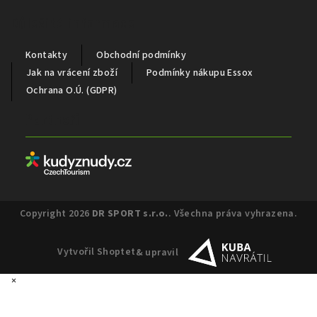
Důležité informace
Kontakty
Obchodní podmínky
Jak na vrácení zboží
Podmínky nákupu Essox
Ochrana O.Ú. (GDPR)
Partneři
Copyright 2026
DR SPORT s.r.o.
. Všechna práva vyhrazena.
Vytvořil Shoptet
& upravil
×