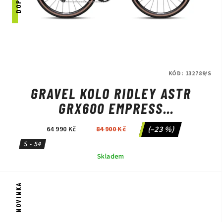
KÓD:
132789/S
GRAVEL KOLO RIDLEY ASTR
GRX600 EMPRESS
GREY/ANTHRACITE METALLIC
(–23 %)
64 990 Kč
84 900 Kč
S - 54
Skladem
NOVINKA