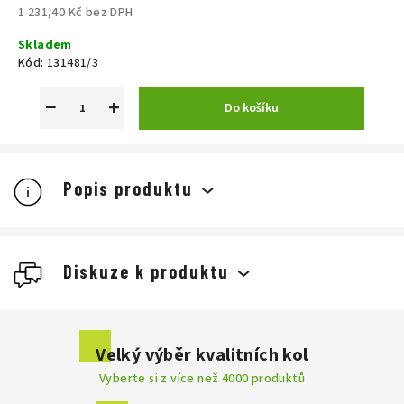
1 231,40 Kč bez DPH
Měrná
Skladem
cena:
Kód:
131481/3
−
+
Do košíku
Popis produktu
Diskuze k produktu
Buďte první, kdo napíše příspěvek k této položce.
Velký výběr kvalitních kol
Vyberte si z více než 4000 produktů
Přidat komentář