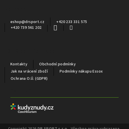
a
Kontakt
t
í
eshop
@
drsport.cz
+420 233 331 575
+420 739 561 202
Důležité informace
Kontakty
Obchodní podmínky
Jak na vrácení zboží
Podmínky nákupu Essox
Ochrana O.Ú. (GDPR)
Partneři
Copyright 2026
DR SPORT s.r.o.
. Všechna práva vyhrazena.