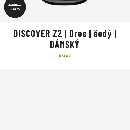
1 690 Kč
–34 %
DISCOVER Z2 | Dres | šedý |
DÁMSKÝ
KALAS