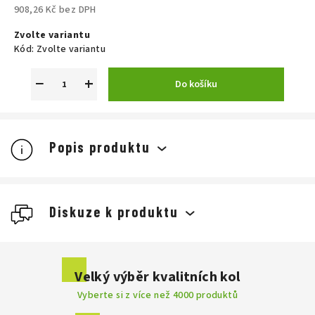
908,26 Kč bez DPH
Měrná
Zvolte variantu
cena:
Kód:
Zvolte variantu
−
+
Do košíku
Popis produktu
Diskuze k produktu
Buďte první, kdo napíše příspěvek k této položce.
Velký výběr kvalitních kol
Vyberte si z více než 4000 produktů
Přidat komentář