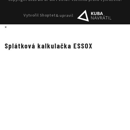
Vytvořil Shoptet
& upravil
×
Splátková kalkulačka ESSOX