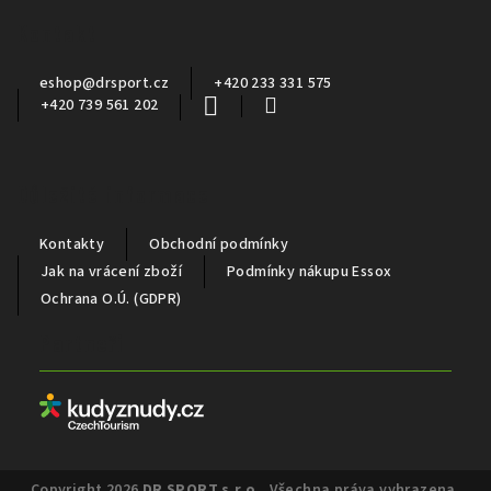
a
Kontakt
t
í
eshop
@
drsport.cz
+420 233 331 575
+420 739 561 202
Důležité informace
Kontakty
Obchodní podmínky
Jak na vrácení zboží
Podmínky nákupu Essox
Ochrana O.Ú. (GDPR)
Partneři
Copyright 2026
DR SPORT s.r.o.
. Všechna práva vyhrazena.