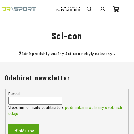
Přejít
na
+420 233 331 575
Po-Pá: 10:00–18:00
obsah
Nákup
Hledat
Přihlášení
Sci-con
košík
Žádné produkty značky
Sci-con
nebyly nalezeny...
Odebírat newsletter
E-mail
Vložením e-mailu souhlasíte s
podmínkami ochrany osobních
údajů
Přihlásit se