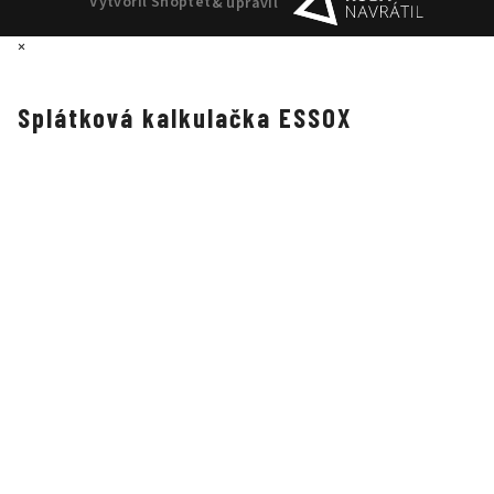
Vytvořil Shoptet
& upravil
×
Splátková kalkulačka ESSOX