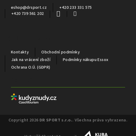
í
eshop
@
drsport.cz
+420 233 331 575
+420 739 561 202
Důležité informace
Kontakty
Obchodní podmínky
Jak na vrácení zboží
Podmínky nákupu Essox
Ochrana O.Ú. (GDPR)
Partneři
Copyright 2026
DR SPORT s.r.o.
. Všechna práva vyhrazena.