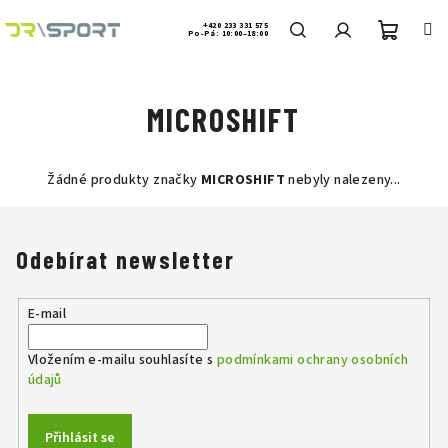
Přejít
na
+420 233 331 575
Po-Pá: 10:00–18:00
obsah
Nákup
Hledat
Přihlášení
MICROSHIFT
košík
Žádné produkty značky
MICROSHIFT
nebyly nalezeny...
Odebírat newsletter
E-mail
Vložením e-mailu souhlasíte s
podmínkami ochrany osobních
údajů
Přihlásit se