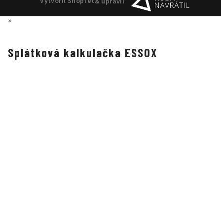
Vytvořil Shoptet
& upravil
×
Splátková kalkulačka ESSOX