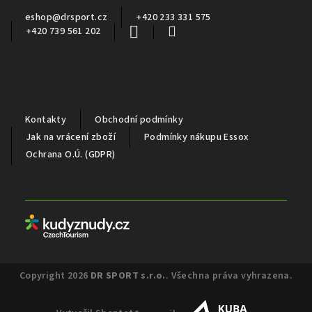
í
eshop
@
drsport.cz
+420 233 331 575
+420 739 561 202
Důležité informace
Kontakty
Obchodní podmínky
Jak na vrácení zboží
Podmínky nákupu Essox
Ochrana O.Ú. (GDPR)
Partneři
Copyright 2026
DR SPORT s.r.o.
. Všechna práva vyhrazena.