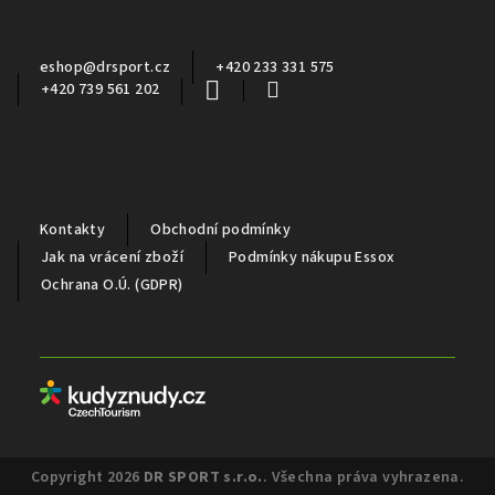
Kontakt
t
í
eshop
@
drsport.cz
+420 233 331 575
+420 739 561 202
Důležité informace
Kontakty
Obchodní podmínky
Jak na vrácení zboží
Podmínky nákupu Essox
Ochrana O.Ú. (GDPR)
Partneři
Copyright 2026
DR SPORT s.r.o.
. Všechna práva vyhrazena.