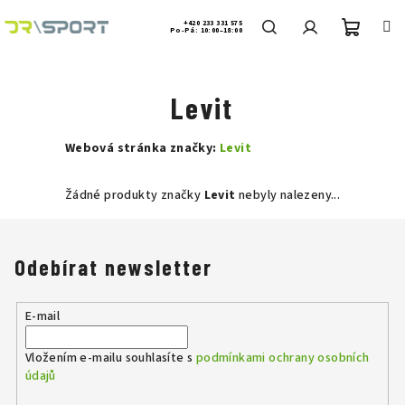
Přejít
na
+420 233 331 575
Po-Pá: 10:00–18:00
obsah
Nákup
Hledat
Přihlášení
Levit
košík
Webová stránka značky:
Levit
Žádné produkty značky
Levit
nebyly nalezeny...
Odebírat newsletter
E-mail
Vložením e-mailu souhlasíte s
podmínkami ochrany osobních
údajů