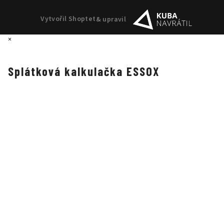
Vytvořil Shoptet
& upravil
×
Splátková kalkulačka ESSOX