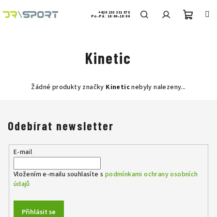
Přejít
na
+420 233 331 575
Po-Pá: 10:00–18:00
obsah
Nákup
Hledat
Přihlášení
Kinetic
košík
Žádné produkty značky
Kinetic
nebyly nalezeny...
Odebírat newsletter
E-mail
Vložením e-mailu souhlasíte s
podmínkami ochrany osobních
údajů
Přihlásit se