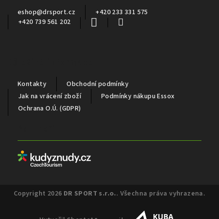
í
eshop
@
drsport.cz
+420 233 331 575
+420 739 561 202
Důležité informace
Kontakty
Obchodní podmínky
Jak na vrácení zboží
Podmínky nákupu Essox
Ochrana O.Ú. (GDPR)
Partneři
Copyright 2026
DR SPORT s.r.o.
. Všechna práva vyhrazena.