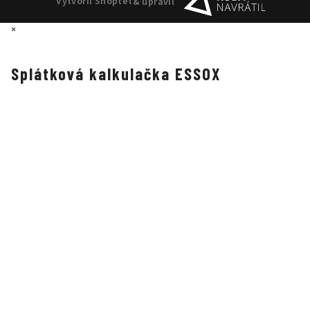
Vytvořil Shoptet
& upravil
×
Splátková kalkulačka ESSOX