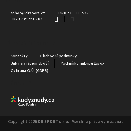
t
í
eshop
@
drsport.cz
+420 233 331 575
+420 739 561 202
Důležité informace
Kontakty
Obchodní podmínky
Jak na vrácení zboží
Podmínky nákupu Essox
Ochrana O.Ú. (GDPR)
Partneři
Copyright 2026
DR SPORT s.r.o.
. Všechna práva vyhrazena.