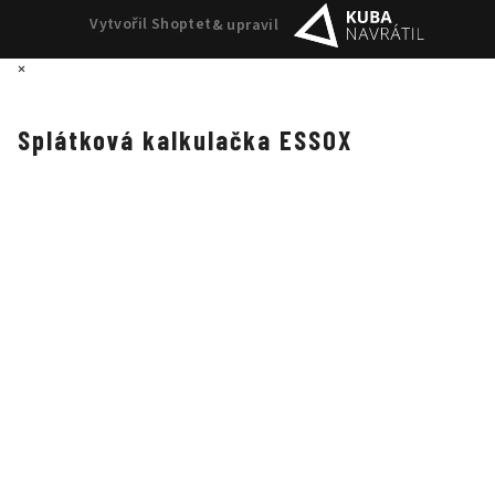
Vytvořil Shoptet
& upravil
×
Splátková kalkulačka ESSOX