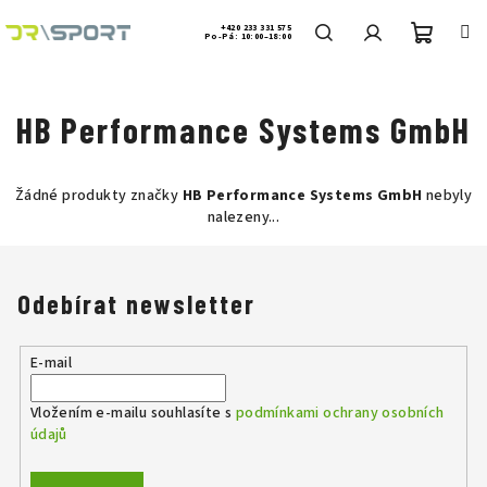
Přejít
na
+420 233 331 575
Po-Pá: 10:00–18:00
obsah
Nákup
Hledat
Přihlášení
HB Performance Systems GmbH
košík
Žádné produkty značky
HB Performance Systems GmbH
nebyly
nalezeny...
Odebírat newsletter
E-mail
Vložením e-mailu souhlasíte s
podmínkami ochrany osobních
údajů