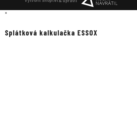
Vytvořil Shoptet
& upravil
×
Splátková kalkulačka ESSOX