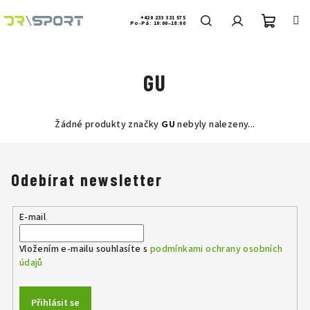
Přejít
na
+420 233 331 575
Po-Pá: 10:00–18:00
obsah
Nákup
Hledat
Přihlášení
GU
košík
Žádné produkty značky
GU
nebyly nalezeny...
Odebírat newsletter
E-mail
Vložením e-mailu souhlasíte s
podmínkami ochrany osobních
údajů
Přihlásit se