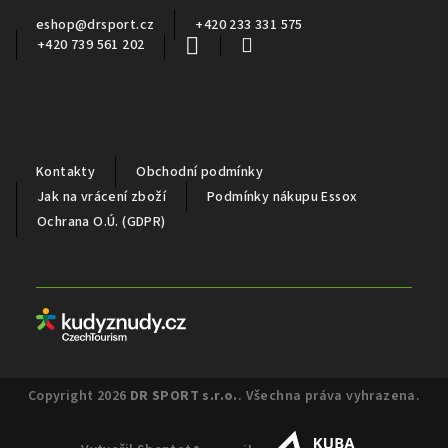
í
eshop
@
drsport.cz
+420 233 331 575
+420 739 561 202
Důležité informace
Kontakty
Obchodní podmínky
Jak na vrácení zboží
Podmínky nákupu Essox
Ochrana O.Ú. (GDPR)
Partneři
Copyright 2026
DR SPORT s.r.o.
. Všechna práva vyhrazena.