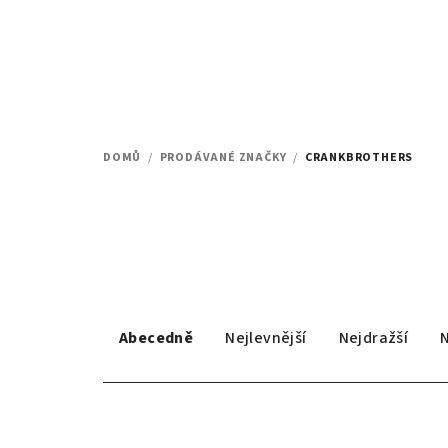
Přejít
na
obsah
DOMŮ
/
PRODÁVANÉ ZNAČKY
/
CRANKBROTHERS
Ř
Abecedně
Nejlevnější
Nejdražší
a
z
V
e