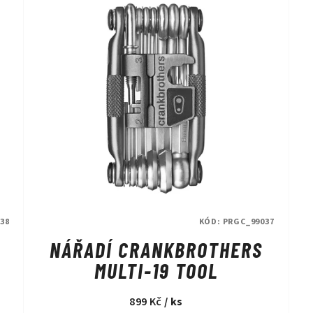
38
KÓD:
PRGC_99037
NÁŘADÍ CRANKBROTHERS
MULTI-19 TOOL
899 Kč
/ ks