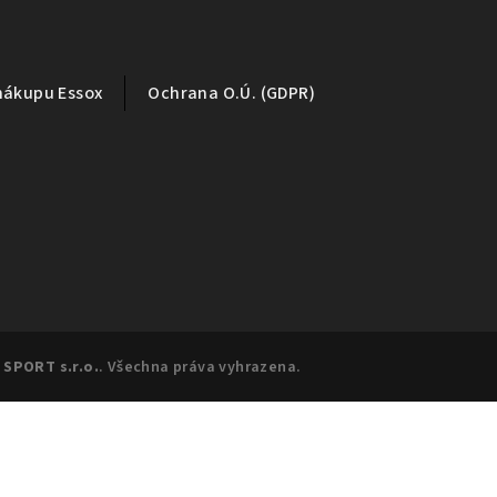
nákupu Essox
Ochrana O.Ú. (GDPR)
 SPORT s.r.o.
. Všechna práva vyhrazena.