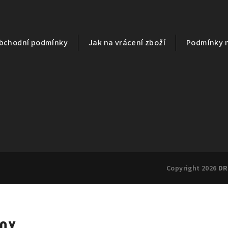
bchodní podmínky
Jak na vrácení zboží
Podmínky 
Copyright 2026
DR
SOX