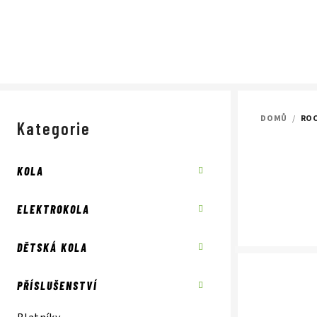
Přejít
na
obsah
P
DOMŮ
/
RO
o
Kategorie
Přeskočit
kategorie
s
KOLA
t
r
ELEKTROKOLA
a
DĚTSKÁ KOLA
n
n
PŘÍSLUŠENSTVÍ