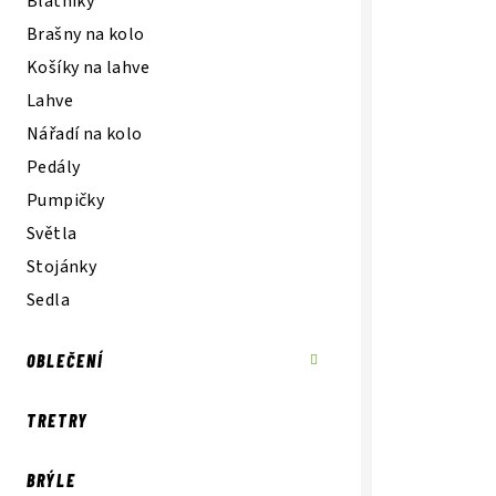
í
Blatníky
Brašny na kolo
p
Košíky na lahve
a
Lahve
n
Nářadí na kolo
e
Pedály
Pumpičky
l
Světla
Stojánky
Sedla
OBLEČENÍ
TRETRY
BRÝLE