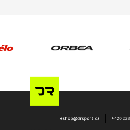
Z
á
p
eshop
@
drsport.cz
+420 233
a