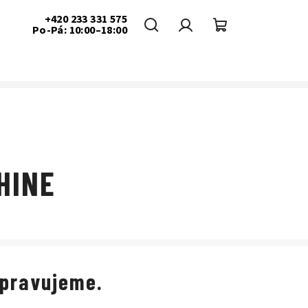
+420 233 331 575
Po-Pá: 10:00–18:00
Hledat
Přihlášení
Nákupní
košík
HINE
ipravujeme.