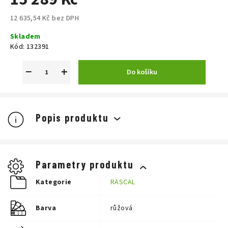
12 635,54 Kč bez DPH
Měrná
Skladem
cena:
Kód:
132391
−
+
Do košíku
Popis produktu
Parametry produktu
Kategorie
RASCAL
Barva
růžová