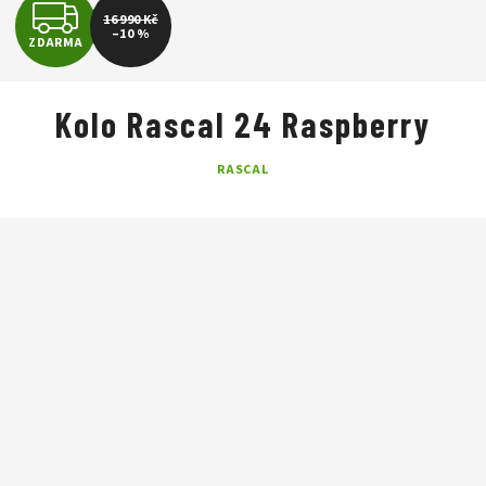
Z
16 990 Kč
–10 %
ZDARMA
D
A
Kolo Rascal 24 Raspberry
R
RASCAL
M
A