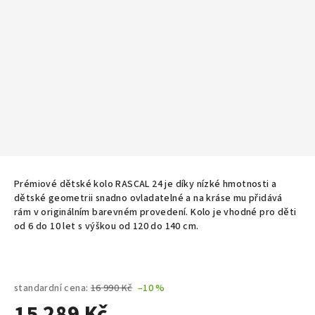
Prémiové dětské kolo RASCAL 24 je díky nízké hmotnosti a
dětské geometrii snadno ovladatelné a na kráse mu přidává
rám v originálním barevném provedení.
Kolo je vhodné pro děti
od 6 do 10 let s výškou od 120 do 140 cm.
standardní cena:
16 990 Kč
–10 %
15 289 Kč