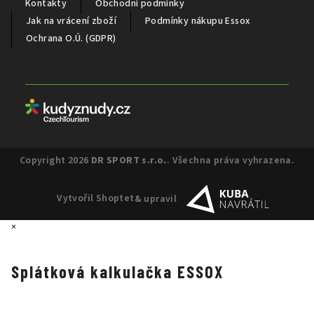
Kontakty
Obchodní podmínky
Jak na vrácení zboží
Podmínky nákupu Essox
Ochrana O.Ú. (GDPR)
Partneři
Copyright 2026
DR SPORT s.r.o.
. Všechna práva vyhrazena.
Vytvořil Shoptet
& upravil
×
Splátková kalkulačka ESSOX