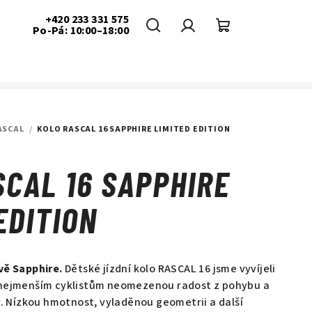
+420 233 331 575
Po-Pá: 10:00–18:00
Hledat
Přihlášení
Nákupní
košík
ASCAL
/
KOLO RASCAL 16 SAPPHIRE LIMITED EDITION
SCAL 16 SAPPHIRE
EDITION
vě Sapphire.
Dětské jízdní kolo RASCAL 16 jsme vyvíjeli
 nejmenším cyklistům neomezenou radost z pohybu a
y. Nízkou hmotnost, vyladěnou geometrii a další