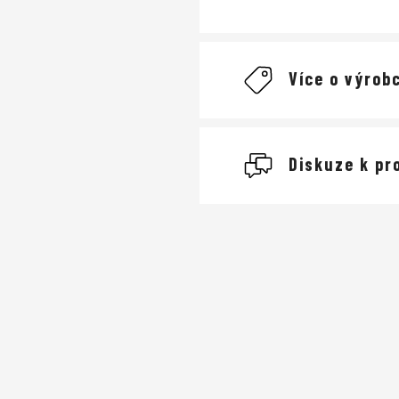
Více o výrobc
Diskuze k pr
Buďte první, kdo napíše
Přidat komentář