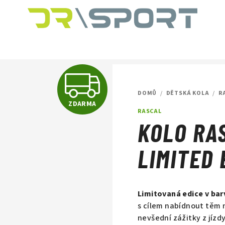
Z
DOMŮ
/
DĚTSKÁ KOLA
/
R
ZDARMA
D
RASCAL
KOLO RA
A
LIMITED 
R
Limitovaná edice v bar
s cílem nabídnout těm
nevšední zážitky z jízd