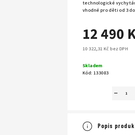
M
technologické vychytáv
vhodné pro děti od 3 do
A
12 490 
10 322,31 Kč bez DPH
Měrná
cena:
Skladem
Kód:
133083
−
Popis produk