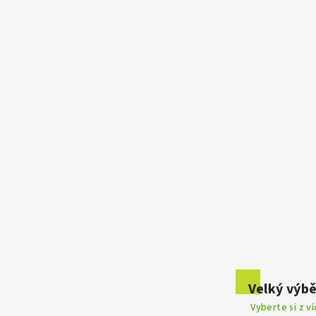
Velký výbě
Vyberte si z v