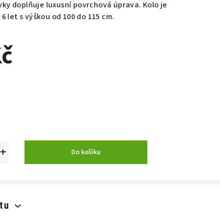
ky doplňuje luxusní povrchová úprava. Kolo je
 6 let s výškou od 100 do 115 cm.
Kč
+
Do košíku
tu