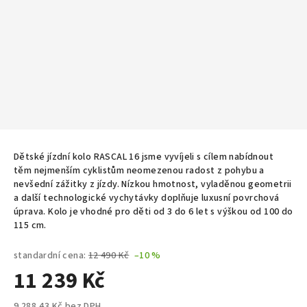
Dětské jízdní kolo RASCAL 16 jsme vyvíjeli s cílem nabídnout
těm nejmenším cyklistům neomezenou radost z pohybu a
nevšední zážitky z jízdy. Nízkou hmotnost, vyladěnou geometrii
a další technologické vychytávky doplňuje luxusní povrchová
úprava. Kolo je vhodné pro děti od 3 do 6 let s výškou od 100 do
115 cm.
standardní cena:
12 490 Kč
–10 %
11 239 Kč
9 288,43 Kč bez DPH