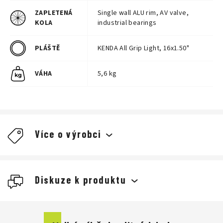
ZAPLETENÁ
Single wall ALU rim, AV valve,
KOLA
industrial bearings
PLÁŠTĚ
KENDA All Grip Light, 16x1.50"
VÁHA
5,6 kg
Více o výrobci
Diskuze k produktu
Buďte první, kdo napíše příspěvek k této položce.