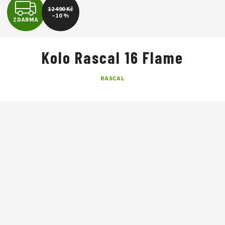
Z
12 490 Kč
–10 %
ZDARMA
D
A
Kolo Rascal 16 Flame
R
RASCAL
M
A