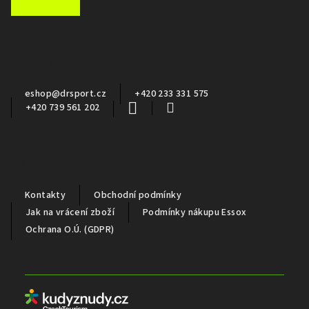
á
p
a
Kontakt
t
í
eshop
@
drsport.cz
+420 233 331 575
+420 739 561 202
Důležité informace
Kontakty
Obchodní podmínky
Jak na vrácení zboží
Podmínky nákupu Essox
Ochrana O.Ú. (GDPR)
Partneři