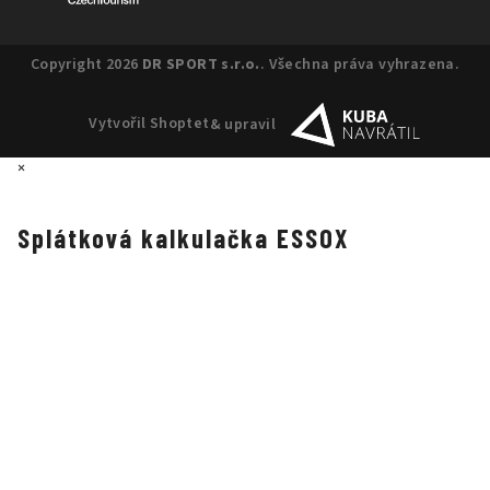
Copyright 2026
DR SPORT s.r.o.
. Všechna práva vyhrazena.
Vytvořil Shoptet
& upravil
×
Splátková kalkulačka ESSOX