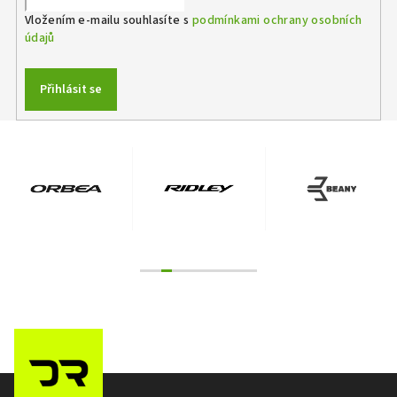
Vložením e-mailu souhlasíte s
podmínkami ochrany osobních
údajů
Přihlásit se
Z