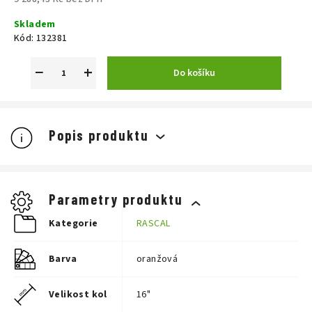
Měrná
Skladem
cena:
Kód:
132381
−
+
Do košíku
Popis produktu
Parametry produktu
Kategorie
RASCAL
Barva
oranžová
Velikost kol
16"