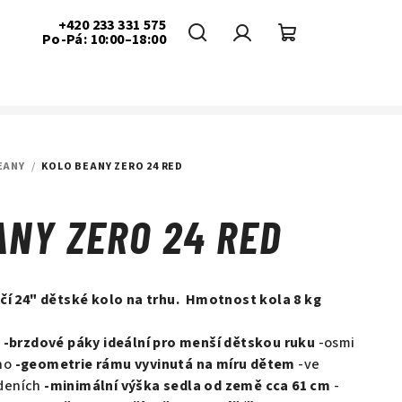
+420 233 331 575
Po-Pá: 10:00–18:00
Hledat
Přihlášení
Nákupní
košík
EANY
/
KOLO BEANY ZERO 24 RED
ANY ZERO 24 RED
čí 24" dětské kolo na trhu.
Hmotnost kola 8 kg
k
-brzdové páky ideální pro menší dětskou ruku
-osmi
ano
-geometrie rámu vyvinutá na míru dětem
-ve
deních
-minimální výška sedla od země cca 61 cm
-