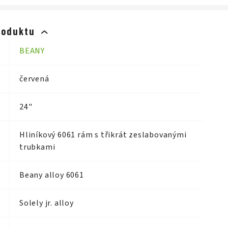
roduktu
BEANY
červená
24"
Hliníkový 6061 rám s třikrát zeslabovanými
trubkami
Beany alloy 6061
Solely jr. alloy