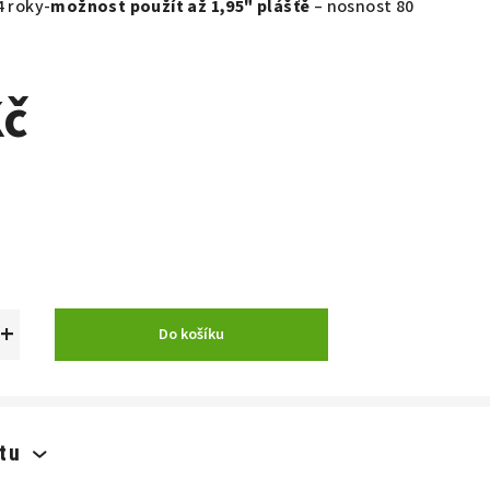
4 roky-
možnost použít až 1,95" plášťě
– nosnost 80
Kč
+
Do košíku
tu