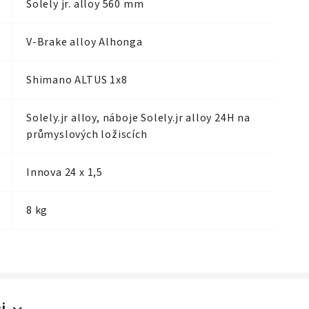
Solely jr. alloy 560 mm
V-Brake alloy Alhonga
Shimano ALTUS 1x8
Solely.jr alloy, náboje Solely.jr alloy 24H na
průmyslových ložiscích
Innova 24 x 1,5
8 kg
i