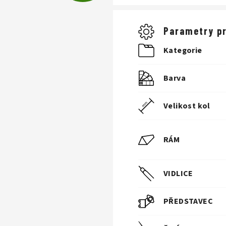
D
Parametry p
A
Kategorie
R
Barva
M
Velikost kol
A
RÁM
VIDLICE
PŘEDSTAVEC