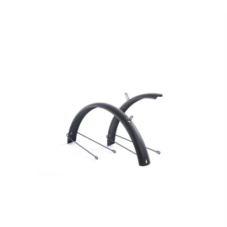
hor na lyžích, splitu č
děti. I je se snažíme v
nápomocným kamarádem
PROČ BEAN
Důraz na váhu
Vyvinuto ve spolu
Konstrukce a geo
Neotřelý design
Kvalitní kompone
Uzpůsobeno děts
Beany Praha - DR SPORT
Beany.
Přijďte nás navš
Praze.