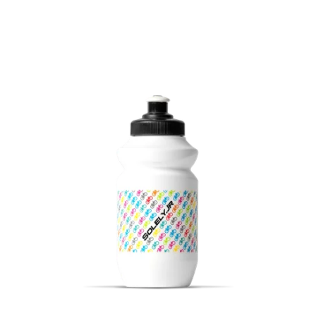
i běžkách. A při tom všem nás někdy doprovází také
ést k poznání, že sport může být jejich výborným,
 po celý život.
Y?
práci s dětskými fyzioterapeuty
metrie na míru dětem
nty
kým možnostem a potřebám
 je jedním z vybraných prodejců kol značky
tívit a na kola se osobně podívat na naší prodejně v