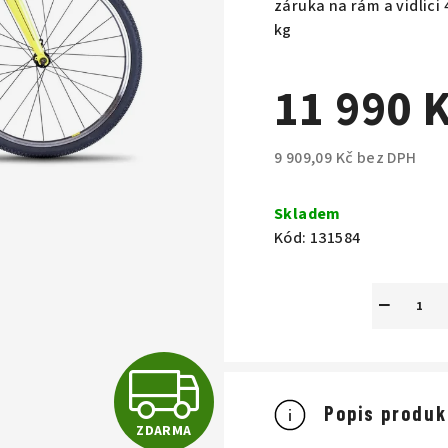
záruka na rám a vidlici 
kg
11 990 
9 909,09 Kč bez DPH
Měrná
cena:
Skladem
Kód:
131584
−
Z
Popis produk
ZDARMA