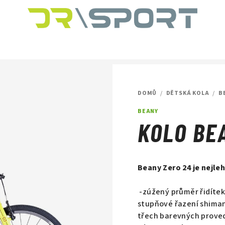
DOMŮ
/
DĚTSKÁ KOLA
/
B
BEANY
KOLO BE
Beany Zero 24 je nejleh
-zúžený průměr řidíte
stupňové řazení shim
třech barevných prove