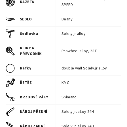
KAZETA
SPEED
SEDLO
Beany
Sedlovka
Solely.jr alloy
KLIKY A
Prowheel alloy, 28T
PŘEVODNÍK
Ráfky
double wall Solely.jr alloy
ŘETĚZ
KMC
BRZDOVÉ PÁKY
Shimano
NÁBOJ PŘEDNÍ
Solely jr. alloy 24H
NÁBOJ ZADNÍ
Solely jr. alloy 24H