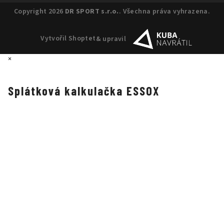
Copyright 2026
DR SPORT s.r.o.
. Všechna práva vyhrazena.
Vytvořil Shoptet
& upravil
×
Splátková kalkulačka ESSOX