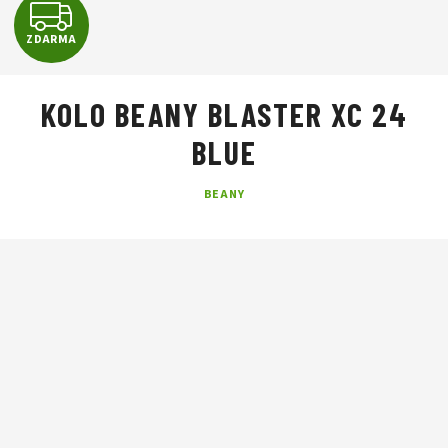
Z
ZDARMA
D
A
KOLO BEANY BLASTER XC 24
R
BLUE
M
BEANY
A