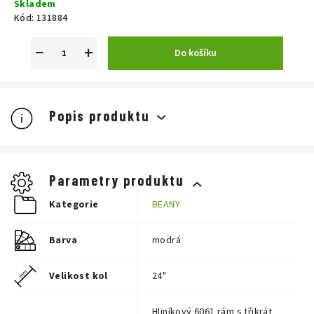
Skladem
cena:
Kód:
131884
−
+
Do košíku
Popis produktu
Parametry produktu
Kategorie
BEANY
Barva
modrá
Velikost kol
24"
Hliníkový 6061 rám s třikrát