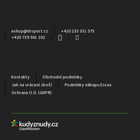
p
a
Kontakt
t
í
eshop
@
drsport.cz
+420 233 331 575
+420 739 561 202
Důležité informace
Kontakty
Obchodní podmínky
Jak na vrácení zboží
Podmínky nákupu Essox
Ochrana O.Ú. (GDPR)
Partneři