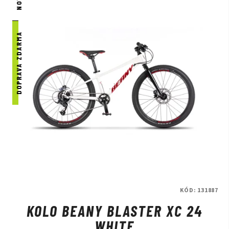
značky Beany.
Přijďte nás navštívit a na kola se osobně podívat
na naší prodejně v Praze.
DOPRAVA ZDARMA
KÓD:
131887
KOLO BEANY BLASTER XC 24
WHITE