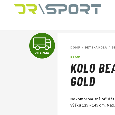
Z
DOMŮ
/
DĚTSKÁ KOLA
/
B
ZDARMA
D
BEANY
KOLO BE
A
GOLD
R
Nekompromisní 24" děts
výšku 125 - 145 cm. Max