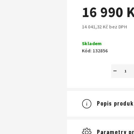
M
16 990 
A
14 041,32 Kč bez DPH
Měrná
cena:
Skladem
Kód:
132856
−
Popis produk
Parametry p