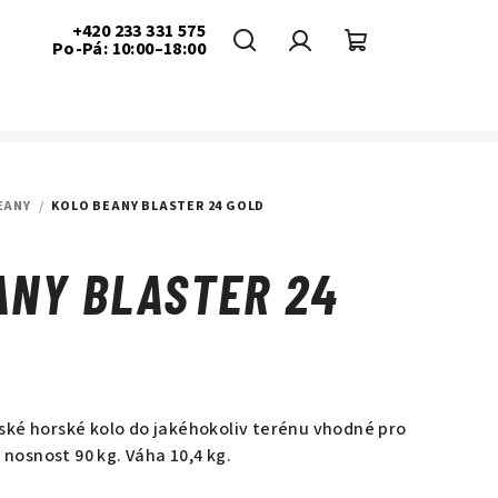
+420 233 331 575
Po-Pá: 10:00–18:00
Hledat
Přihlášení
Nákupní
košík
EANY
/
KOLO BEANY BLASTER 24 GOLD
ANY BLASTER 24
ké horské kolo do jakéhokoliv terénu vhodné pro
. nosnost
90 kg. Váha 10,4 kg.