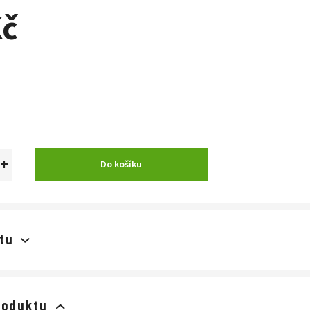
Kč
+
Do košíku
tu
roduktu