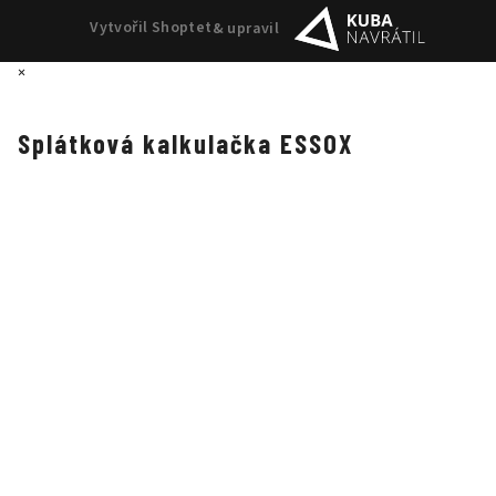
Vytvořil Shoptet
& upravil
×
Splátková kalkulačka ESSOX