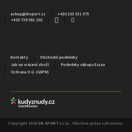
Kontakt
t
í
eshop
@
drsport.cz
+420 233 331 575
+420 739 561 202
Důležité informace
Kontakty
Obchodní podmínky
Jak na vrácení zboží
Podmínky nákupu Essox
Ochrana O.Ú. (GDPR)
Partneři
Copyright 2026
DR SPORT s.r.o.
. Všechna práva vyhrazena.