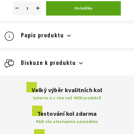
−
+
Do košíku
Popis produktu
Diskuze k produktu
Buďte první, kdo napíše příspěvek k této položce.
Velký výběr kvalitních kol
Vyberte si z více než 4000 produktů
Přidat komentář
Testování kol zdarma
Rádi vše otestujeme a poradíme