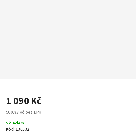
1 090 Kč
900,83 Kč bez DPH
Měrná
Skladem
cena:
Kód:
130532