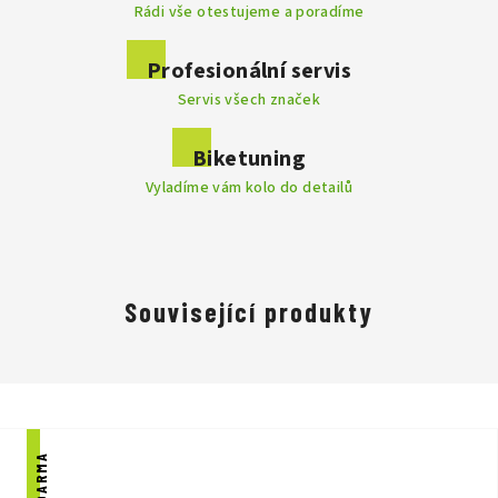
Rádi vše otestujeme a poradíme
Snadné nastavení velikosti
Profesionální servis
Servis všech značek
Biketuning
Velké větrací otvory
Vyladíme vám kolo do detailů
Reflexní prvky
Související produkty
Rychleji je naučit jezdit na kole.
Pohodlné polstrování