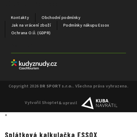
Důležité informace
Kontakty
Obchodní podmínky
Jak na vrácení zboží
Podmínky nákupu Essox
Ochrana O.Ú. (GDPR)
Partneři
Copyright 2026
DR SPORT s.r.o.
. Všechna práva vyhrazena.
Vytvořil Shoptet
& upravil
×
Splátková kalkulačka ESSOX