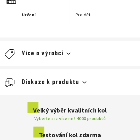
Určení
Pro děti
Dokonale sedí
Více o výrobci
Rozšířená ochrana
Diskuze k produktu
Ochranný štítek
Buďte první, kdo napíše příspěvek k této položce.
Velký výběr kvalitních kol
Vyberte si z více než 4000 produktů
Přidat komentář
Snadné magnetické zapínání
Testování kol zdarma