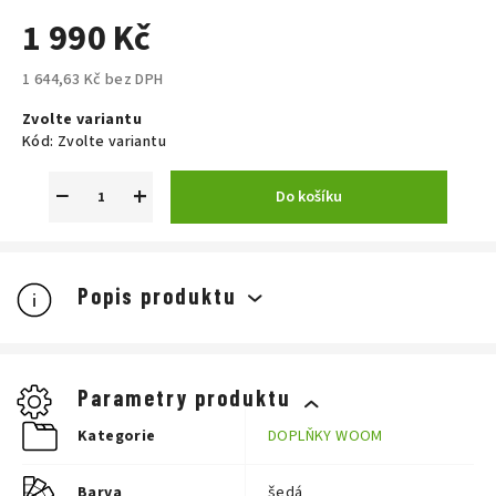
1 990 Kč
1 644,63 Kč bez DPH
Měrná
Zvolte variantu
cena:
Kód:
Zvolte variantu
−
+
Do košíku
Popis produktu
Parametry produktu
Kategorie
DOPLŇKY WOOM
Barva
šedá