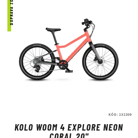
DOPRAVA ZDARMA
Zažívat dobrodružství.
Striktně spočítané.
Woom Praha - DR SPORT je jedním z vybraných prodejců kol
značky Woom.
Přijďte nás navštívit a na kola se osobně podívat
na naší prodejně v Praze.
KÓD:
132209
KOLO WOOM 4 EXPLORE NEON
CORAL 20"