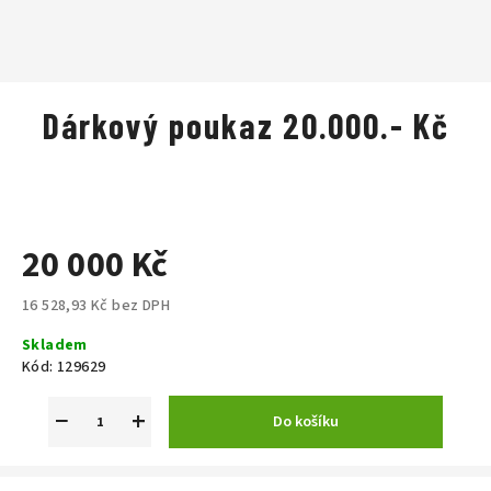
Dárkový poukaz 20.000.- Kč
20 000 Kč
16 528,93 Kč bez DPH
Měrná
Skladem
cena:
Kód:
129629
−
+
Do košíku