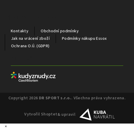
Důležité informace
Kontakty
Obchodní podmínky
Jak na vrácení zboží
Podmínky nákupu Essox
Ochrana O.Ú. (GDPR)
Partneři
Copyright 2026
DR SPORT s.r.o.
. Všechna práva vyhrazena.
Vytvořil Shoptet
& upravil
×