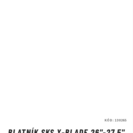
KÓD:
130265
BLATNÍK SKS X-BLADE 26"-27,5"