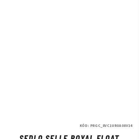
KÓD:
PRGC_8VC1UR0A08V14
SEDLO SELLE ROYAL FLOAT