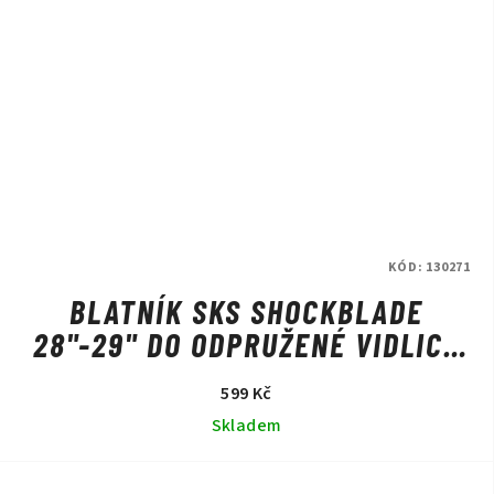
KÓD:
130271
BLATNÍK SKS SHOCKBLADE
28"-29" DO ODPRUŽENÉ VIDLICE
ČERNO/ČERNÝ
599 Kč
Skladem