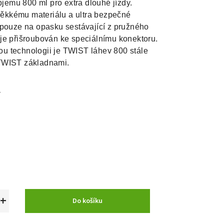
emu 800 ml pro extra dlouhé jízdy.

ěkkému materiálu a ultra bezpečné

 pouze na opasku sestávající z pružného

je přišroubován ke speciálnímu konektoru.

u technologii je TWIST láhev 800 stále

 TWIST základnami.
č
+
Do košíku