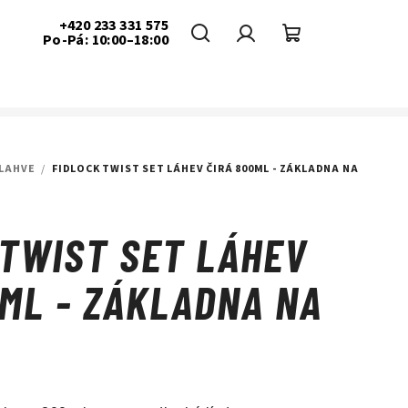
+420 233 331 575
Po-Pá: 10:00–18:00
Hledat
Přihlášení
Nákupní
košík
LAHVE
/
FIDLOCK TWIST SET LÁHEV ČIRÁ 800ML - ZÁKLADNA NA
 TWIST SET LÁHEV
0ML - ZÁKLADNA NA