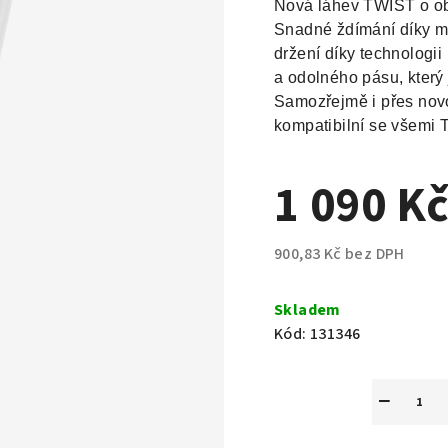
Nová láhev TWIST o obj
Snadné ždímání díky m
držení díky technologii
a odolného pásu, který 
Samozřejmě i přes novo
kompatibilní se všemi
1 090 K
900,83 Kč bez DPH
Měrná
cena:
Skladem
Kód:
131346
−