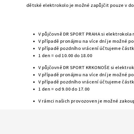
dětské elektrokolo je možné zapůjčit pouze v 
V půjčovně DR SPORT PRAHA si elektrokola mů
V případě pronájmu na více dní je možné po
V případě pozdního vrácení účtujeme částk
1 den = od 10.00 do 18.00
V půjčovně DR SPORT KRKONOŠE si elektrokol
V případě pronájmu na více dní je možné po
V případě pozdního vrácení účtujeme částk
1 den = od 9.00 do 17.00
V rámci našich provozoven je možné zakoup