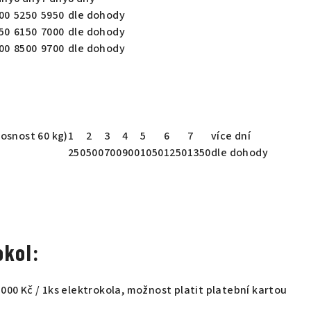
00
5250
5950
dle dohody
50
6150
7000
dle dohody
00
8500
9700
dle dohody
nosnost 60 kg)
1
2
3
4
5
6
7
více dní
250
500
700
900
1050
1250
1350
dle dohody
kol:
000 Kč / 1ks elektrokola, možnost platit platební kartou