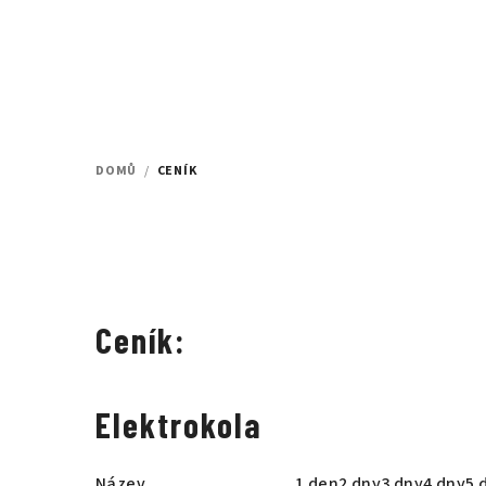
Přejít
na
obsah
DOMŮ
/
CENÍK
Ceník:
Elektrokola
Název
1 den
2 dny
3 dny
4 dny
5 