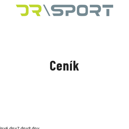
Ceník
dny
6 dny
7 dny
8 dny