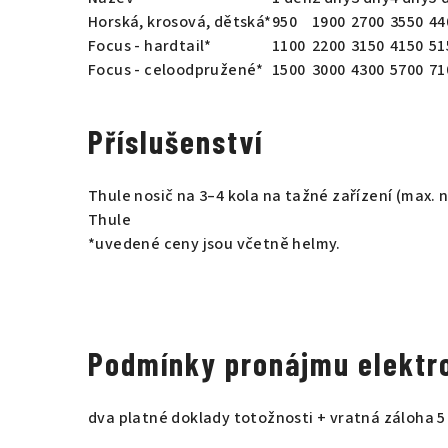
Horská, krosová, dětská*
950
1900
2700
3550
44
Focus - hardtail*
1100
2200
3150
4150
51
Focus - celoodpružené*
1500
3000
4300
5700
71
Příslušenství
Thule nosič na 3–4 kola na tažné zařízení (max. 
Thule
*uvedené ceny jsou včetně helmy.
Podmínky pronájmu elektro
dva platné doklady totožnosti + vratná záloha 5 