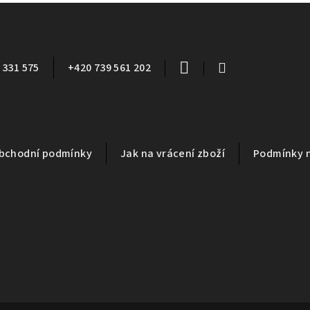
 331 575
+420 739 561 202
bchodní podmínky
Jak na vrácení zboží
Podmínky 