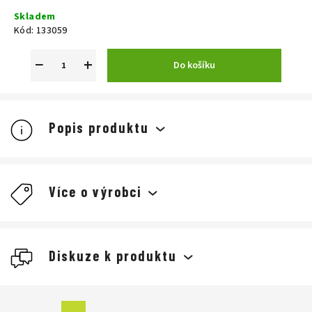
Měrná
Skladem
cena:
Kód:
133059
−
+
Do košíku
Popis produktu
Více o výrobci
Diskuze k produktu
Buďte první, kdo napíše příspěvek k této položce.