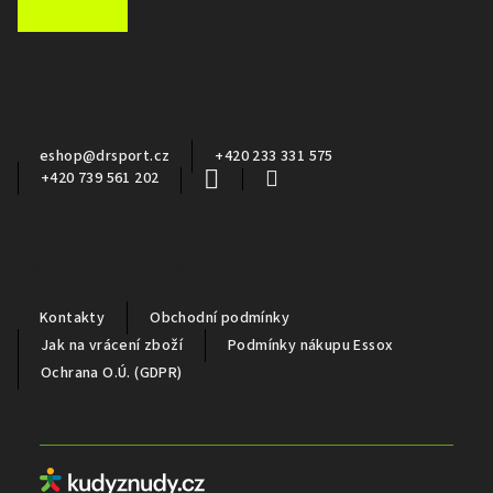
á
p
a
Kontakt
t
í
eshop
@
drsport.cz
+420 233 331 575
+420 739 561 202
Důležité informace
Kontakty
Obchodní podmínky
Jak na vrácení zboží
Podmínky nákupu Essox
Ochrana O.Ú. (GDPR)
Partneři