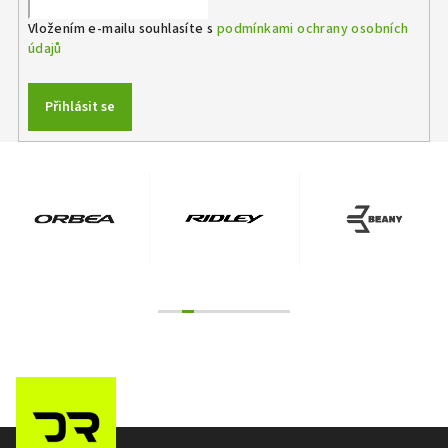
Vložením e-mailu souhlasíte s
podmínkami ochrany osobních
údajů
Přihlásit se
Z