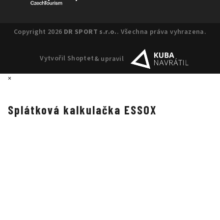
Copyright 2026
DR SPORT s.r.o.
. Všechna práva vyhrazena.
Vytvořil Shoptet
& upravil
×
Splátková kalkulačka ESSOX